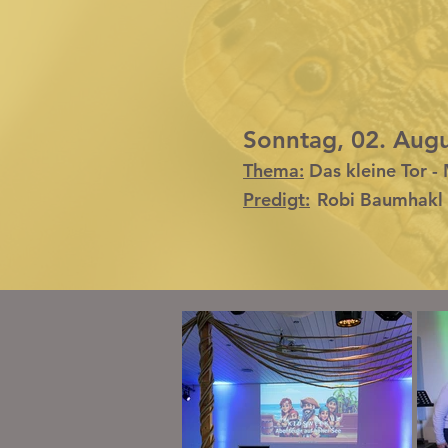
Sonntag, 02. Aug
Thema:
Das kleine Tor -
Predigt:
Robi Baumhakl